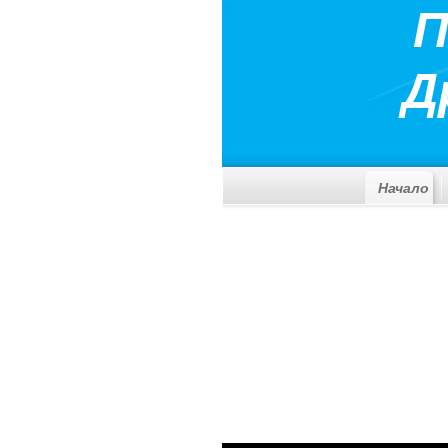
П
Д
Начало