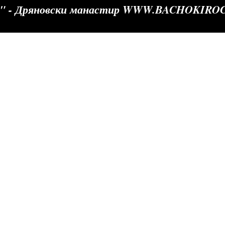
о" - Дряновски манастир WWW.BACHOKIRO