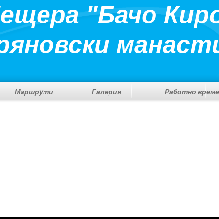
ещера "Бачо Кир
ряновски манаст
Маршрути
Галерия
Работно време