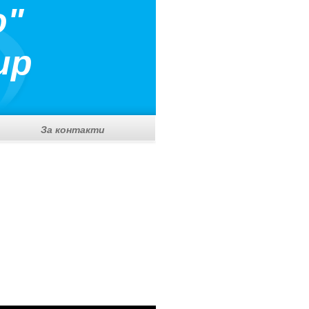
о"
ир
За контакти